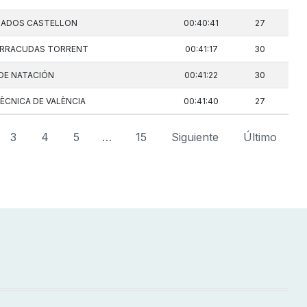
NADOS CASTELLON
00:40:41
27
ARRACUDAS TORRENT
00:41:17
30
DE NATACIÓN
00:41:22
30
ÈCNICA DE VALÈNCIA
00:41:40
27
3
4
5
…
15
Siguiente
Último