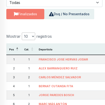
Finalizados
Dsq / No Presentados
Mostrar
registros
Pos
Cat.
Deportista
1
1
FRANCISCO JOSE HERVAS JODAR
2
1
ALEX BARRANQUERO RUIZ
3
2
CARLOS MÉNDEZ SALVADOR
4
1
BERNAT CUTANDA FITA
5
1
JORGE PAREDES BOSCH
6
2
MARC MÁS ANTÓN