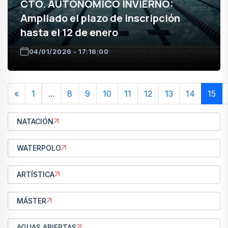
CTO. AUTONÓMICO INVIERNO:
Ampliado el plazo de inscripción
hasta el 12 de enero
04/01/2026 - 17:16:00
«
1
...
8
9
10
11
12
13
14
15
NATACIÓN
WATERPOLO
ARTÍSTICA
MÁSTER
AGUAS ABIERTAS