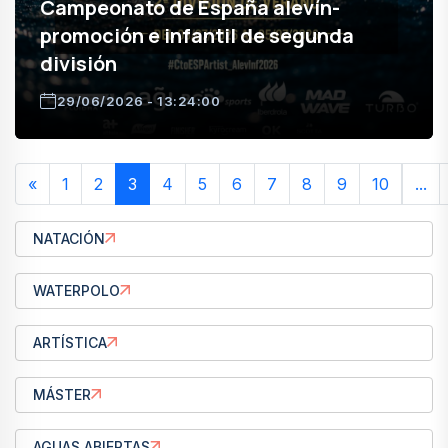
Campeonato de España alevín-
promoción e infantil de segunda
división
29/06/2026 - 13:24:00
«
1
2
3
4
5
6
7
8
9
10
...
NATACIÓN
WATERPOLO
ARTÍSTICA
MÁSTER
AGUAS ABIERTAS