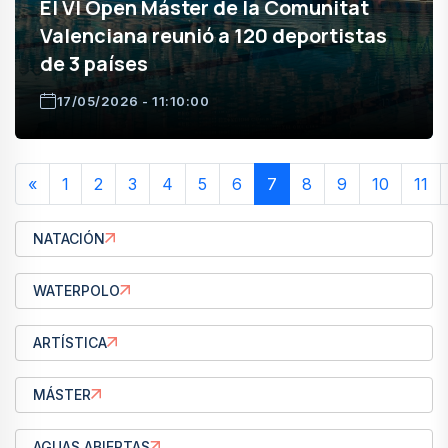
El VI Open Máster de la Comunitat
Valenciana reunió a 120 deportistas
de 3 países
17/05/2026 - 11:10:00
«
1
2
3
4
5
6
7
8
9
10
11
NATACIÓN
WATERPOLO
ARTÍSTICA
MÁSTER
AGUAS ABIERTAS