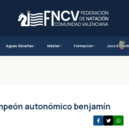
Aguas Abiertas
Máster
Formación
Jocs Esport
ampeón autonómico benjamín