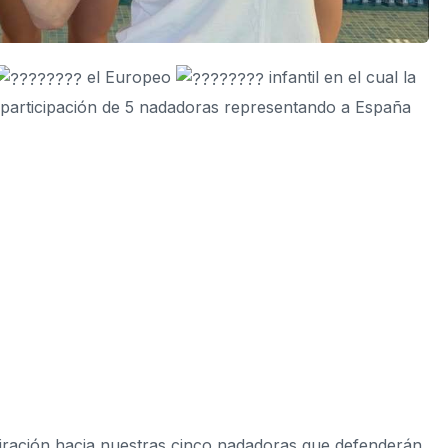
el Europeo
infantil en el cual la
a participación de 5 nadadoras representando a España
ración hacia nuestras cinco nadadoras que defenderán