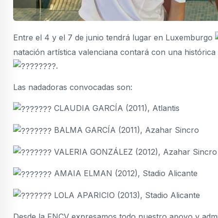
Entre el 4 y el 7 de junio tendrá lugar en Luxemburgo
natación artística valenciana contará con una históric
.
Las nadadoras convocadas son:
CLAUDIA GARCÍA (2011), Atlantis
BALMA GARCÍA (2011), Azahar Sincro
VALERIA GONZÁLEZ (2012), Azahar Sincro
AMAIA ELMAN (2012), Stadio Alicante
LOLA APARICIO (2013), Stadio Alicante
Desde la FNCV expresamos todo nuestro apoyo y admi