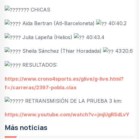
CHICAS
Aida Bertran (Atl-Barceloneta)
40:40.2
Julia Lapeña (Helios)
40:43.4
Sheila Sánchez (Thiar Horadada)
43:20.6
RESULTADOS:
https://www.crono4sports.es/glive/g-live.html?
f=/carreras/2397-pobla.clax
RETRANSMISIÓN DE LA PRUEBA 3 km:
https://www.youtube.com/watch?v=jmjUgRSdLvY
Más noticias