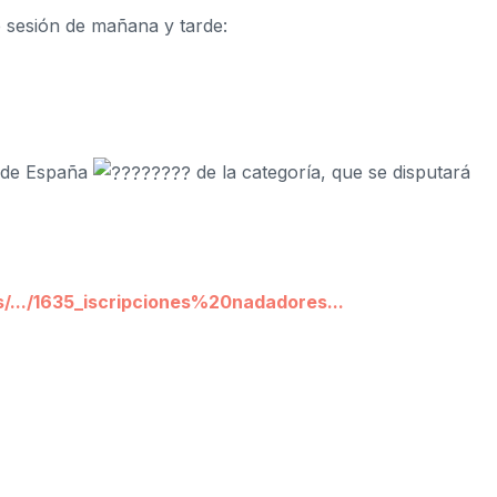
 sesión de mañana y tarde:
 de España
de la categoría, que se disputará
/.../1635_iscripciones%20nadadores...