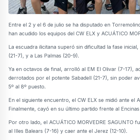
Entre el 2 y el 6 de julio se ha disputado en Torremol
han acudido los equipos del CW ELX y ACUÁTICO M
La escuadra ilicitana superó sin dificultad la fase inici
(21-7), y a Las Palmas (20-9).
Ya en octavos de final, arrolló al EM El Olivar (7-17), 
derrotados por el potente Sabadell (21-7), sin poder av
5º al 8º puesto.
En el siguiente encuentro, el CW ELX se midió ante el 
Finalmente, cayó en su último partido frente al Encin
Por otro lado, el ACUÁTICO MORVEDRE SAGUNTO fue se
al Illes Balears (7-16) y caer ante el Jerez (12-10).