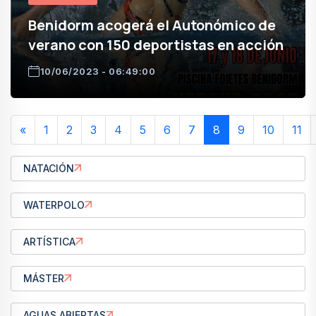
Benidorm acogerá el Autonómico de
verano con 150 deportistas en acción
10/06/2023 - 06:49:00
«
1
2
3
4
5
6
7
8
9
10
11
NATACIÓN
WATERPOLO
ARTÍSTICA
MÁSTER
AGUAS ABIERTAS