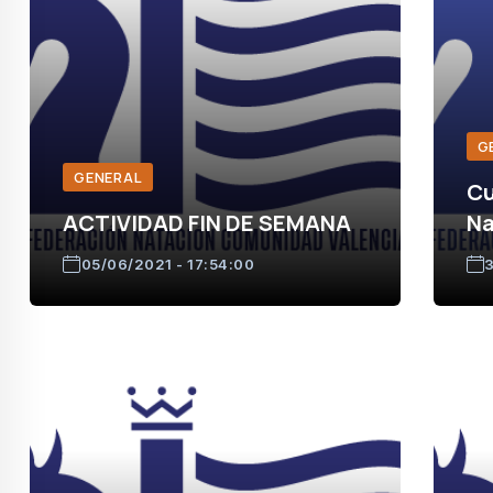
G
GENERAL
Cu
ACTIVIDAD FIN DE SEMANA
Na
05/06/2021 - 17:54:00
3