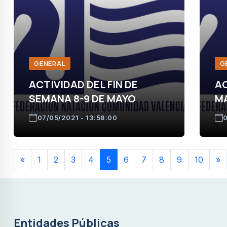
GENERAL
G
ACTIVIDAD DEL FIN DE
AC
SEMANA 8-9 DE MAYO
MA
07/05/2021 - 13:58:00
0
«
1
2
3
4
5
6
7
8
9
10
»
Entidades Públicas