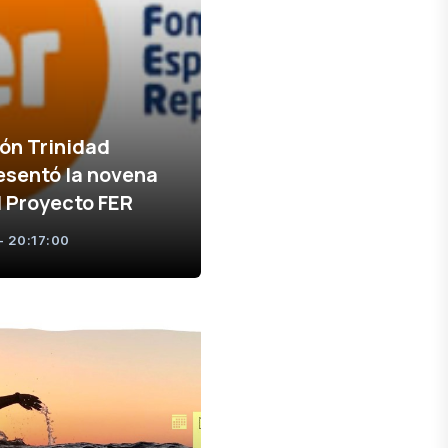
ón Trinidad
esentó la novena
l Proyecto FER
- 20:17:00