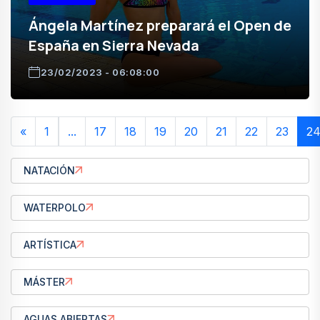
Ángela Martínez preparará el Open de
España en Sierra Nevada
23/02/2023 - 06:08:00
«
1
...
17
18
19
20
21
22
23
2
NATACIÓN
WATERPOLO
ARTÍSTICA
MÁSTER
AGUAS ABIERTAS