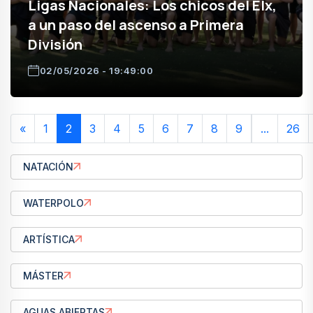
Ligas Nacionales: Los chicos del Elx,
a un paso del ascenso a Primera
División
02/05/2026 - 19:49:00
«
1
2
3
4
5
6
7
8
9
...
26
NATACIÓN
WATERPOLO
ARTÍSTICA
MÁSTER
AGUAS ABIERTAS