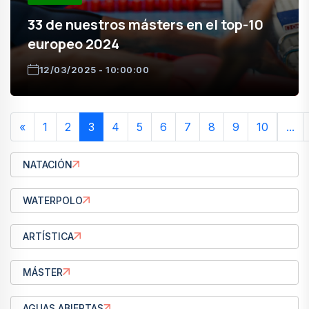
33 de nuestros másters en el top-10
europeo 2024
12/03/2025 - 10:00:00
«
1
2
3
4
5
6
7
8
9
10
...
NATACIÓN
WATERPOLO
ARTÍSTICA
MÁSTER
AGUAS ABIERTAS