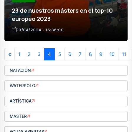
23 de nuestros másters en el top-10
europeo 2023
13/04/2024 - 15:36:00
«
1
2
3
4
5
6
7
8
9
10
11
NATACIÓN
WATERPOLO
ARTÍSTICA
MÁSTER
AGUAS ABIERTAS