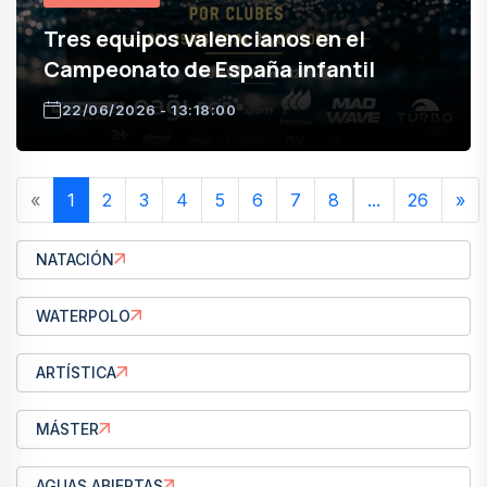
Tres equipos valencianos en el
Campeonato de España infantil
22/06/2026 - 13:18:00
«
1
2
3
4
5
6
7
8
...
26
»
NATACIÓN
WATERPOLO
ARTÍSTICA
MÁSTER
AGUAS ABIERTAS