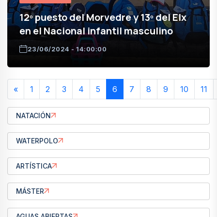
12º puesto del Morvedre y 13º del Elx
en el Nacional infantil masculino
23/06/2024 - 14:00:00
«
1
2
3
4
5
6
7
8
9
10
11
NATACIÓN
WATERPOLO
ARTÍSTICA
MÁSTER
AGUAS ABIERTAS