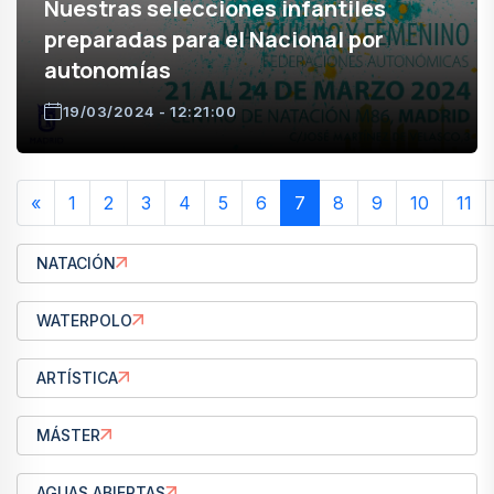
Nuestras selecciones infantiles
preparadas para el Nacional por
autonomías
19/03/2024 - 12:21:00
«
1
2
3
4
5
6
7
8
9
10
11
NATACIÓN
WATERPOLO
ARTÍSTICA
MÁSTER
AGUAS ABIERTAS