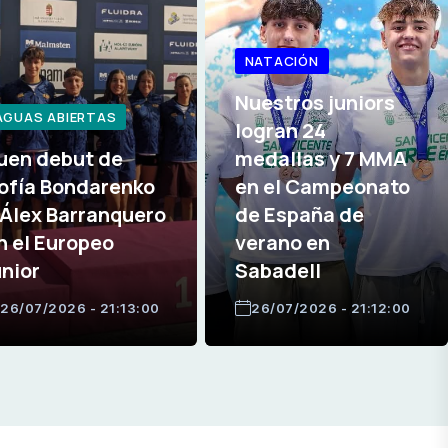
NATACIÓN
Nuestros juniors
AGUAS ABIERTAS
logran 24
uen debut de
medallas y 7 MMA
ofía Bondarenko
en el Campeonato
 Álex Barranquero
de España de
n el Europeo
verano en
unior
Sabadell
26/07/2026 - 21:13:00
26/07/2026 - 21:12:00