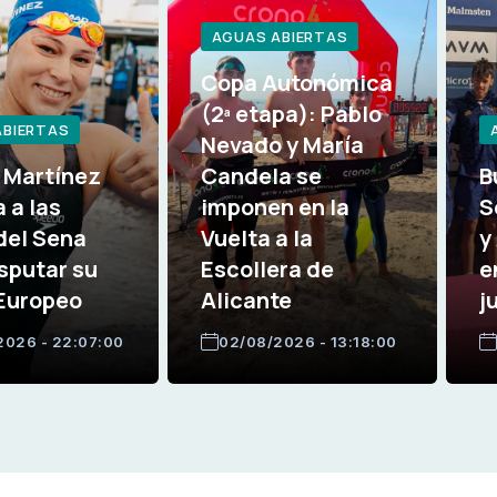
AGUAS ABIERTAS
Copa Autonómica
(2ª etapa): Pablo
ABIERTAS
Nevado y María
 Martínez
Candela se
B
 a las
imponen en la
S
del Sena
Vuelta a la
y
sputar su
Escollera de
e
 Europeo
Alicante
j
2026 - 22:07:00
02/08/2026 - 13:18:00