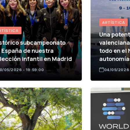
ARTÍSTICA
RTÍSTICA
Una potent
stórico subcampeonato
valenciana 
 España de nuestra
todo en el
lección infantil en Madrid
autonomía
0/05/2026 - 19:59:00
04/05/2026 