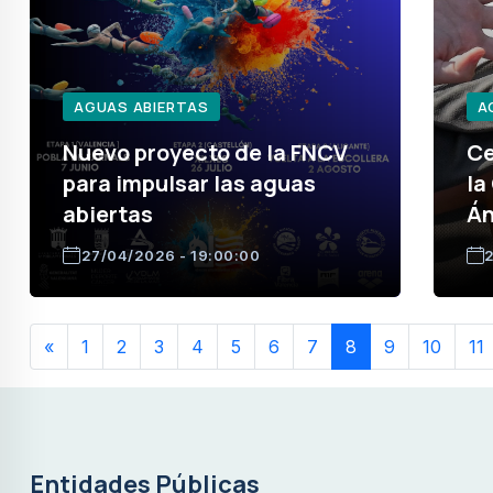
AGUAS ABIERTAS
A
Nuevo proyecto de la FNCV
Ce
para impulsar las aguas
la
abiertas
Án
27/04/2026 - 19:00:00
2
«
1
2
3
4
5
6
7
8
9
10
11
Entidades Públicas