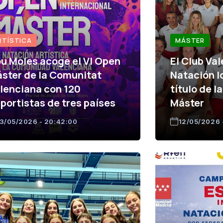
RTÍSTICA
MÁSTER
u Moles acoge el VI Open
El Club Va
ster de la Comunitat
Natación l
lenciana con 120
título de 
portistas de tres países
Máster
3/05/2026 - 20:42:00
12/05/2026 