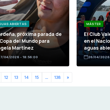
GUAS ABIERTAS
MÁSTER
rdeña, próxima parada de
El Club Va
 Copa del Mundo para
en el Naci
gela Martínez
aguas abie
7/04/2026 - 18:56:00
26/04/2026 
12
13
14
15
...
138
»